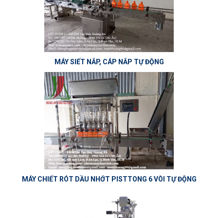
MÁY SIẾT NẮP, CÁP NẮP TỰ ĐỘNG
MÁY CHIẾT RÓT DẦU NHỚT PISTTONG 6 VÒI TỰ ĐỘNG