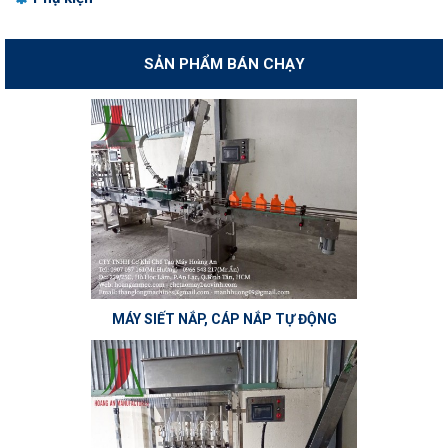
SẢN PHẨM BÁN CHẠY
MÁY SIẾT NẮP, CÁP NẮP TỰ ĐỘNG