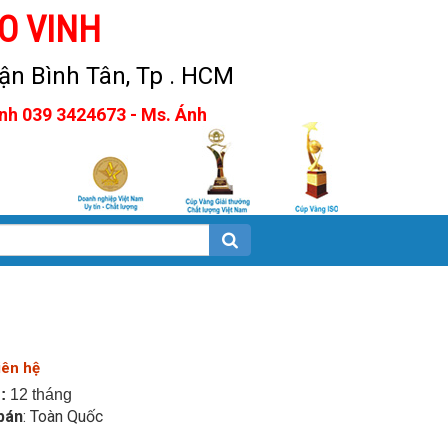
O VINH
n Bình Tân, Tp . HCM
Anh 039 3424673 - Ms. Ánh
iên hệ
:
12 tháng
bán
: Toàn Quốc