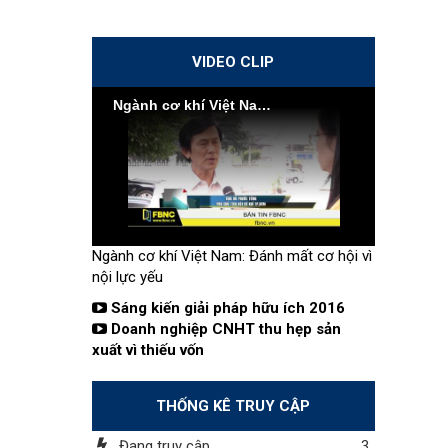
VIDEO CLIP
Ngành cơ khí Việt Nam: Đánh mất cơ hội vì nội lực yếu
Ngành cơ khí Việt Nam: Đánh mất cơ hội vì
nội lực yếu
Sáng kiến giải pháp hữu ích 2016
Doanh nghiệp CNHT thu hẹp sản
xuất vì thiếu vốn
THỐNG KÊ TRUY CẬP
Đang truy cập
3