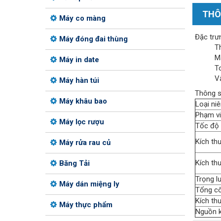
THÔ
Máy co màng
Đặc trư
Máy đóng đai thùng
Th
Má
Máy in date
T
Vậ
Máy hàn túi
Thông s
Máy khâu bao
Loại ni
Phạ
Máy lọc rượu
Tốc độ 
Kích th
Máy rửa rau củ
Kích th
Băng Tải
Trọng l
Máy dán miệng ly
Tổng cô
Kích th
Máy thực phẩm
Nguồn k