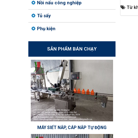
Nồi nấu công nghiệp
Từ k
Tủ sấy
Phụ kiện
SẢN PHẨM BÁN CHẠY
MÁY SIẾT NẮP, CÁP NẮP TỰ ĐỘNG