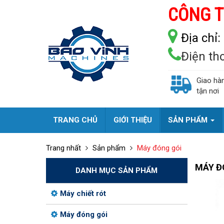
CÔNG T
Địa chỉ:
Điện th
Giao hà
tận nơi
TRANG CHỦ
GIỚI THIỆU
SẢN PHẨM
Trang nhất
Sản phẩm
Máy đóng gói
MÁY Đ
DANH MỤC SẢN PHẨM
Máy chiết rót
Máy đóng gói