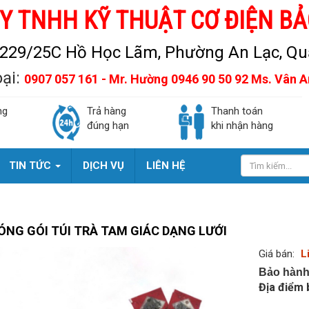
Y TNHH KỸ THUẬT CƠ ĐIỆN BẢ
229/25C Hồ Học Lãm, Phường An Lạc, Quậ
oại:
0907 057 161 - Mr. Hường 0946 90 50 92 Ms. Vân 
ng
Trả hàng
Thanh toán
đúng hạn
khi nhận hàng
TIN TỨC
DỊCH VỤ
LIÊN HỆ
ÓNG GÓI TÚI TRÀ TAM GIÁC DẠNG LƯỚI
Giá bán:
L
Bảo hành
Địa điểm 