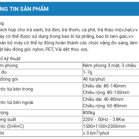
NG TIN SẢN PHẨM
ng:
ích hợp cho trà xanh, trà đen, trà thơm, cà phê, trà thảo mộc,hạt,v.v
y có thể được sử dụng trong bao bì túi phẳng, bao bì tam giác,v.v
oàn bộ máy có thể tự động hoàn thành các chức năng đo sáng, làm t
t liệu đóng gói: nylon, PET, Vải dệt thoi, sợi,..
ố kỹ thuật:
êm phong
Nêm phong 3 mặt, 3 chiều
m vi đo
1-7g
đóng gói
40 túi/phút
Chiều dài: 80-140mm
ước túi bên trong
Chiều rộng: 80-130mm
Chiều dài: 40-80mm
ước túi bên ngoài
Chiều rộng: 60-80mm
ượng
800kg
ng suất
220V - 50Hz - 3.8Kw
ước (D×R×C)
1500×1100×2300mm
3
hí
≥ 0.6m
/phút