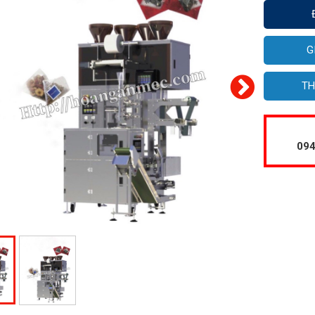
G
TH
094