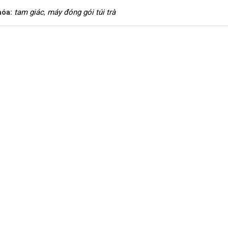
hóa:
tam giác
,
máy đóng gói túi trà