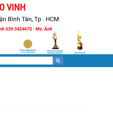
O VINH
n Bình Tân, Tp . HCM
Anh 039 3424673 - Ms. Ánh