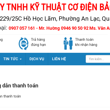
Y TNHH KỸ THUẬT CƠ ĐIỆN BẢ
229/25C Hồ Học Lãm, Phường An Lạc, Quậ
oại:
0907 057 161 - Mr. Hường 0946 90 50 92 Ms. Vân 
ng
Trả hàng
Thanh toán
đúng hạn
khi nhận hàng
TIN TỨC
DỊCH VỤ
LIÊN HỆ
 dẫn thanh toán
n thanh toán