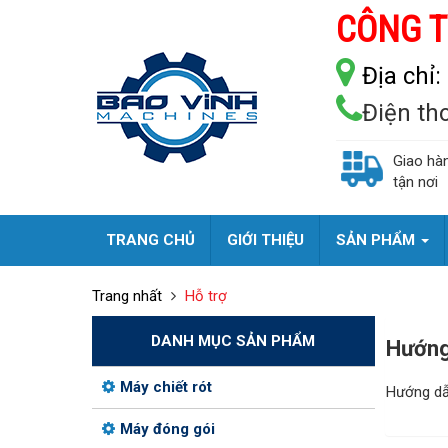
CÔNG T
Địa chỉ:
Điện th
Giao hà
tận nơi
TRANG CHỦ
GIỚI THIỆU
SẢN PHẨM
Trang nhất
Hỗ trợ
DANH MỤC SẢN PHẨM
Hướng
Máy chiết rót
Hướng dẫ
Máy đóng gói