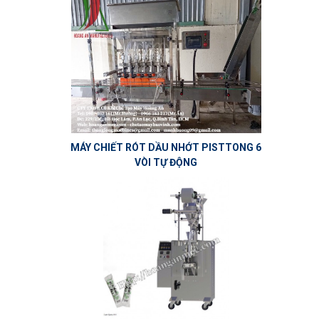
MÁY CHIẾT RÓT DẦU NHỚT PISTTONG 6
VÒI TỰ ĐỘNG