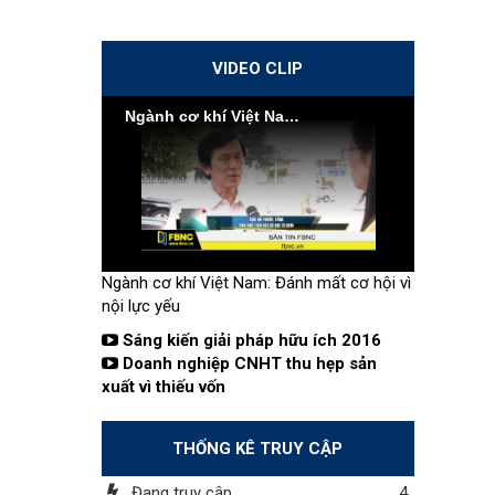
VIDEO CLIP
Ngành cơ khí Việt Nam: Đánh mất cơ hội vì nội lực yếu
Ngành cơ khí Việt Nam: Đánh mất cơ hội vì
nội lực yếu
Sáng kiến giải pháp hữu ích 2016
Doanh nghiệp CNHT thu hẹp sản
xuất vì thiếu vốn
THỐNG KÊ TRUY CẬP
Đang truy cập
4