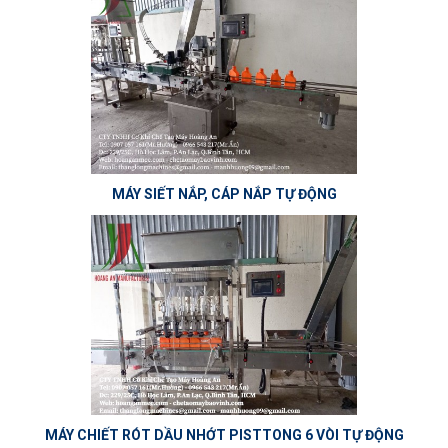
MÁY SIẾT NẮP, CÁP NẮP TỰ ĐỘNG
MÁY CHIẾT RÓT DẦU NHỚT PISTTONG 6 VÒI TỰ ĐỘNG