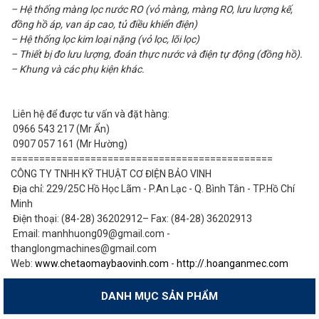
– Hệ thống màng lọc nước RO (vỏ màng, màng RO, lưu lượng kế,
đồng hồ áp, van áp cao, tủ điều khiển điện)
– Hệ thống lọc kim loại nặng (vỏ lọc, lõi lọc)
– Thiết bị đo lưu lượng, đoán thực nước và điện tự động (đồng hồ).
– Khung và các phụ kiện khác.
Liên hệ để được tư vấn và đặt hàng:
0966 543 217 (Mr Ẩn)
0907 057 161 (Mr Hường)
==============================================
CÔNG TY TNHH KỸ THUẬT CƠ ĐIỆN BẢO VINH
Địa chỉ: 229/25C Hồ Học Lãm - P.An Lạc - Q. Bình Tân - TP.Hồ Chí
Minh
Điện thoại: (84-28) 36202912– Fax: (84-28) 36202913
Email: manhhuong09@gmail.com -
thanglongmachines@gmail.com
Web:
www.chetaomaybaovinh.com
-
http://.hoanganmec.com
DANH MỤC SẢN PHẨM