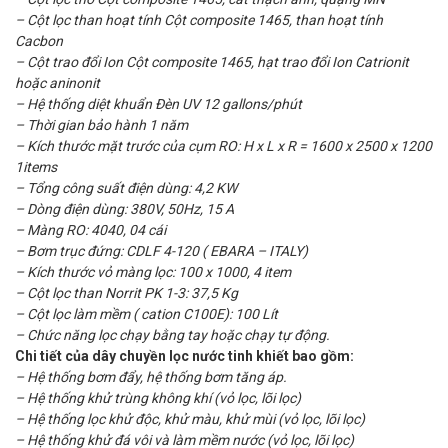
– Cột lọc than hoạt tính Cột composite 1465, than hoạt tính
Cacbon
– Cột trao đổi Ion Cột composite 1465, hạt trao đổi Ion Catrionit
hoặc aninonit
– Hệ thống diệt khuẩn Đèn UV 12 gallons/phút
– Thời gian bảo hành 1 năm
– Kích thước mặt trước của cụm RO: H x L x R = 1600 x 2500 x 1200
1items
– Tổng công suất điện dùng: 4,2 KW
– Dòng điện dùng: 380V, 50Hz, 15 A
– Màng RO: 4040, 04 cái
– Bơm trục đứng: CDLF 4-120 ( EBARA – ITALY)
– Kích thước vỏ màng lọc: 100 x 1000, 4 item
– Cột lọc than Norrit PK 1-3: 37,5 Kg
– Cột lọc làm mềm ( cation C100E): 100 Lít
– Chức năng lọc chạy bằng tay hoặc chạy tự động.
Chi tiết của dây chuyền lọc nước tinh khiết bao gồm:
– Hệ thống bơm đẩy, hệ thống bơm tăng áp.
– Hệ thống khử trùng không khí (vỏ lọc, lõi lọc)
– Hệ thống lọc khử độc, khử màu, khử mùi (vỏ lọc, lõi lọc)
– Hệ thống khử đá vôi và làm mềm nước (vỏ lọc, lõi lọc)