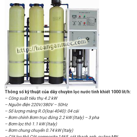
Thông số kỹ thuật của dây chuyền lọc nước tinh khiết 1000 lít/h:
– Công suất tiêu thụ 4.2 kW
– Nguồn điện 220V/380V – 50Hz
– Số lượng màng R.O(loại 4040): 04 cái
– Bơm chính Bơm trục đứng 2.2 kW (Italy) – 3 pha
– Bơm lọc thô 1.1 kW (Italy)
– Bơm chung chuyển 0.74 kW (Italy)
– Cột lọc thô Cột composite 1465, cát thạch anh, quặng MN