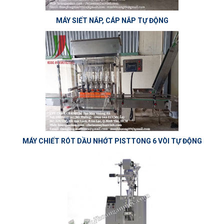
MÁY SIẾT NẮP, CÁP NẮP TỰ ĐỘNG
MÁY CHIẾT RÓT DẦU NHỚT PISTTONG 6 VÒI TỰ ĐỘNG