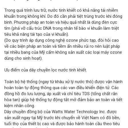
Trong quá trình lưu trữ, nước tinh khiết có khả năng tái nhiễm
khuẩn trong không khí. Do đó cần phải tiệt trùng trước khi đóng
bình. Phương pháp an toàn và hiệu quả nhất là dùng đèn cực
tím (phá vỡ cấu trúc DNA trong nhân tế bào vi khuẩn làm triệt
tiêu khả năng tái tạo của vi khuẩn).
(Do quy trình áp dụng công nghệ ozone phức tạp, đòi hỏi cao
về các biện pháp an toàn và tiềm ẩn nhiều rủi ro nên luật pháp
tại nhiều bang của Mỹ cấm không sản xuất các loại máy ozone
dùng cho sinh hoạt).
Ưu điểm của dây chuyền lọc nước tinh khiết.
Toàn bộ hệ thống (ngay từ khâu xử lý nước thô) được vận hành
hoàn toàn tự động thông qua các van điều khiển điện tử. Các
đồng hồ đo lưu lượng, áp xuất và chỉ tiêu TDS (tổng chất rắn
hòa tan) giúp hệ thống tự động tắt mở đảm bảo an toàn và tiết
kiệm nhân công.
Dây chuyền đồng bộ của Watts Water Technology Inc. được
sản xuất ngay tại Mỹ trước khi chuyển về Việt Nam có đô bền,
tuổi thọ của thiết bị cao và được bảo hành toàn cầu theo tiêu