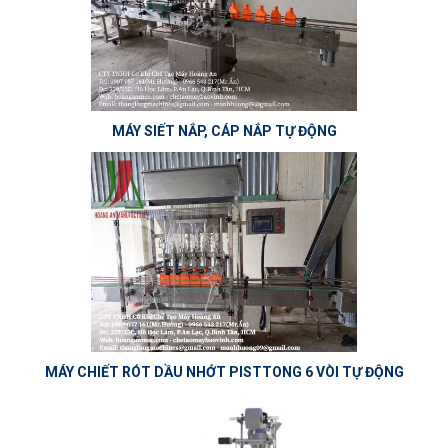
MÁY SIẾT NẮP, CÁP NẮP TỰ ĐỘNG
MÁY CHIẾT RÓT DẦU NHỚT PISTTONG 6 VÒI TỰ ĐỘNG