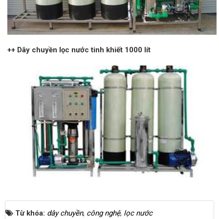
++ Dây chuyền lọc nước tinh khiết 1000 lít
Từ khóa:
dây chuyền
,
công nghệ
,
lọc nước