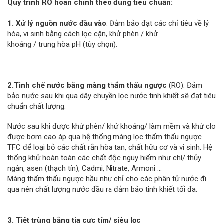
Quy trình RO hoàn chỉnh theo đúng tiêu chuẩn:
1. Xử lý nguồn nước đầu vào
: Đảm bảo đạt các chỉ tiêu về lý
hóa, vi sinh bằng cách lọc cặn, khử phèn / khử
khoáng / trung hòa pH (tùy chọn).
2.Tinh chế nước bằng màng thẩm thấu ngược
(RO): Đảm
bảo nước sau khi qua dây chuyền lọc nước tinh khiết sẽ đạt tiêu
chuẩn chất lượng.
Nước sau khi được khử phèn/ khử khoáng/ làm mềm và khử clo
được bơm cao áp qua hệ thống màng lọc thẩm thấu ngược
TFC để loại bỏ các chất rắn hòa tan, chất hữu cơ và vi sinh. Hệ
thống khử hoàn toàn các chất độc nguy hiểm như chì/ thủy
ngân, asen (thạch tín), Cadmi, Nitrate, Armoni ...
Màng thẩm thấu ngược hầu như chỉ cho các phân tử nước đi
qua nên chất lượng nước đầu ra đảm bảo tinh khiết tối đa.
3. Tiệt trùng bằng tia cực tím/ siêu lọc