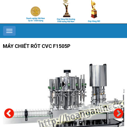
MÁY CHIẾT RÓT CVC F1505P