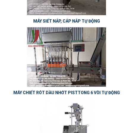
MÁY SIẾT NẮP, CÁP NẮP TỰ ĐỘNG
MÁY CHIẾT RÓT DẦU NHỚT PISTTONG 6 VÒI TỰ ĐỘNG