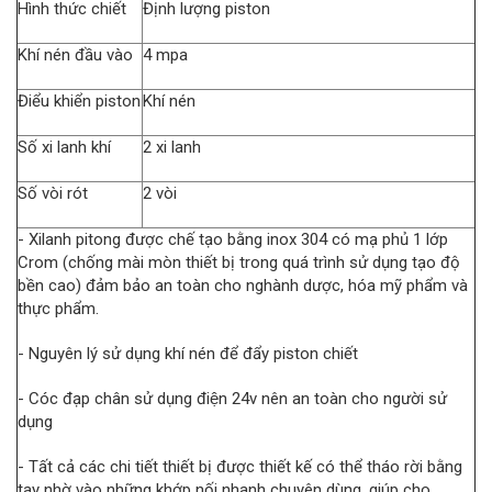
Hình thức chiết
Định lượng piston
Khí nén đầu vào
4 mpa
Điểu khiển piston
Khí nén
Số xi lanh khí
2 xi lanh
Số vòi rót
2 vòi
- Xilanh pitong được chế tạo bằng inox 304 có mạ phủ 1 lớp
Crom (chống mài mòn thiết bị trong quá trình sử dụng tạo độ
bền cao) đảm bảo an toàn cho nghành dược, hóa mỹ phẩm và
thực phẩm.
- Nguyên lý sử dụng khí nén để đẩy piston chiết
- Cóc đạp chân sử dụng điện 24v nên an toàn cho người sử
dụng
- Tất cả các chi tiết thiết bị được thiết kế có thể tháo rời bằng
tay nhờ vào những khớp nối nhanh chuyên dùng, giúp cho