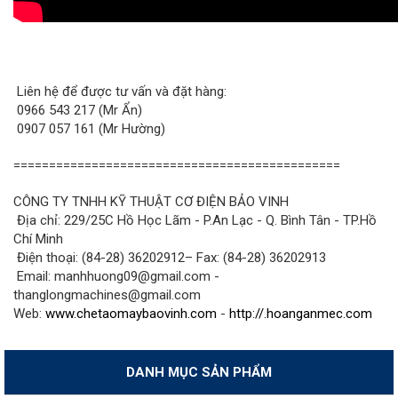
Liên hệ để được tư vấn và đặt hàng:
0966 543 217 (Mr Ẩn)
0907 057 161 (Mr Hường)
==============================================
CÔNG TY TNHH KỸ THUẬT CƠ ĐIỆN BẢO VINH
Địa chỉ: 229/25C Hồ Học Lãm - P.An Lạc - Q. Bình Tân - TP.Hồ
Chí Minh
Điện thoại: (84-28) 36202912– Fax: (84-28) 36202913
Email: manhhuong09@gmail.com -
thanglongmachines@gmail.com
Web:
www.chetaomaybaovinh.com
-
http://.hoanganmec.com
DANH MỤC SẢN PHẨM