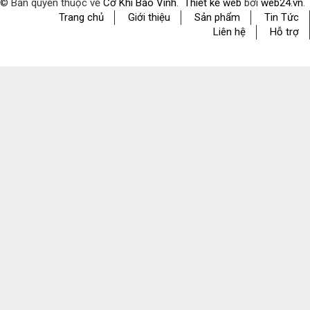
© Bản quyền thuộc về
Cơ Khí Bảo Vinh
.
Thiết kế web
bởi
web24.vn
.
Trang chủ
Giới thiệu
Sản phẩm
Tin Tức
Liên hệ
Hỗ trợ