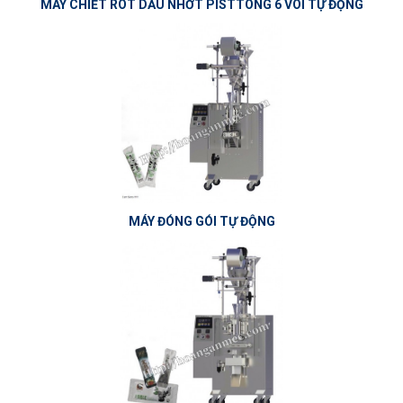
MÁY CHIẾT RÓT DẦU NHỚT PISTTONG 6 VÒI TỰ ĐỘNG
MÁY ĐÓNG GÓI TỰ ĐỘNG