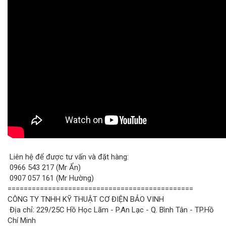
Liên hệ để được tư vấn và đặt hàng:
0966 543 217 (Mr Ẩn)
0907 057 161 (Mr Hường)
==============================================
CÔNG TY TNHH KỸ THUẬT CƠ ĐIỆN BẢO VINH
Địa chỉ: 229/25C Hồ Học Lãm - P.An Lạc - Q. Bình Tân - TP.Hồ
Chí Minh