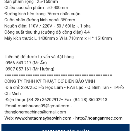
Sản phẩm rộng : 25-150mm
Chiều cao sản phẩm : 50-400mm
Đường kính bên trong 76mm nhãn cuộn
Cuộn nhãn đường kính ngoài 350mm
Nguồn điện: 110V / 220V - 50 / 60Hz -. 1 pha
Công suất tiêu thụ (cường độ dòng điện) 4.4
Máy kích thước:L 1430mm x W là 710mm x H * 1510mm
Liên hệ để được tư vấn và đặt hàng:
0966 543 217 (Mr Ẩn)
0907 057 161 (Mr Hường)
==============================================
CÔNG TY TNHH KỸ THUẬT CƠ ĐIỆN BẢO VINH
Địa chỉ: 229/25C Hồ Học Lãm - P.An Lạc - Q. Bình Tân - TP.Hồ
Chí Minh
Điện thoại: (84-28) 36202912– Fax: (84-28) 36202913
Email: manhhuong09@gmail.com -
thanglongmachines@gmail.com
Web:
www.chetaomaybaovinh.com
-
http://.hoanganmec.com