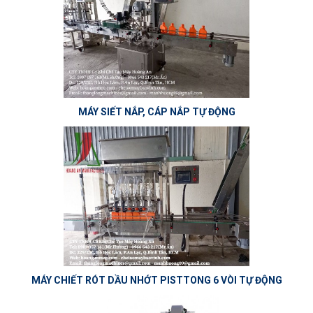
MÁY SIẾT NẮP, CÁP NẮP TỰ ĐỘNG
MÁY CHIẾT RÓT DẦU NHỚT PISTTONG 6 VÒI TỰ ĐỘNG