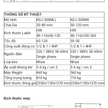
THÔNG SỐ KỸ THUẬT:
Mô hình
KDJ-300MLL
KDJ-300MX
Chai Dia
30-80 mm
50-120 mm
H
W
H
W
Kích thước Lable
40-110x50-130
40-110x100-360
Tốc độ
60-120
30-50
Công suất động cơ
1/2 & 1 / 4HP
1/2 & 1 / 4HP
220 / 380V, 50-60Hz
220 / 380V, 50-60Hz
Nguồn điện
Single phase
Single phase
Loại keo
Nhựa
Nhựa
Áp suất không khí
3-6 kg / cm 2
3-6 kg / cm 2
Máy Wejght
660 kg
560 kg
Tổng trọng lượng
810 kg
710 kg
Kích thước đóng gói
2350x1130x1570 mm
2350x1130x1570 mm
Kích thước máy: