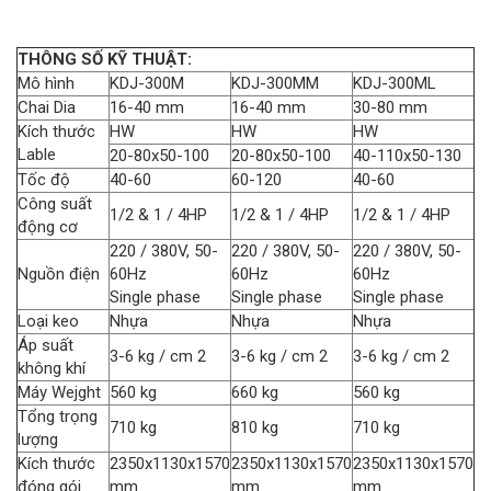
THÔNG SỐ KỸ THUẬT:
Mô hình
KDJ-300M
KDJ-300MM
KDJ-300ML
Chai Dia
16-40 mm
16-40 mm
30-80 mm
Kích thước
H
W
H
W
H
W
Lable
20-80x50-100
20-80x50-100
40-110x50-130
Tốc độ
40-60
60-120
40-60
Công suất
1/2 & 1 / 4HP
1/2 & 1 / 4HP
1/2 & 1 / 4HP
động cơ
220 / 380V, 50-
220 / 380V, 50-
220 / 380V, 50-
Nguồn điện
60Hz
60Hz
60Hz
Single phase
Single phase
Single phase
Loại keo
Nhựa
Nhựa
Nhựa
Áp suất
3-6 kg / cm 2
3-6 kg / cm 2
3-6 kg / cm 2
không khí
Máy Wejght
560 kg
660 kg
560 kg
Tổng trọng
710 kg
810 kg
710 kg
lượng
Kích thước
2350x1130x1570
2350x1130x1570
2350x1130x1570
đóng gói
mm
mm
mm