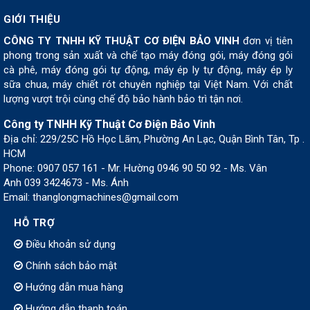
GIỚI THIỆU
CÔNG TY TNHH KỸ THUẬT CƠ ĐIỆN BẢO VINH
đơn vị tiên
phong trong sản xuất và chế tạo máy đóng gói, máy đóng gói
cà phê, máy đóng gói tự động, máy ép ly tự động, máy ép ly
sữa chua, máy chiết rót chuyên nghiệp tại Việt Nam. Với chất
lượng vượt trội cùng chế độ bảo hành bảo trì tận nơi.
Công ty TNHH Kỹ Thuật Cơ Điện Bảo Vinh
Địa chỉ: 229/25C Hồ Học Lãm, Phường An Lạc, Quận Bình Tân, Tp .
HCM
Phone: 0907 057 161 - Mr. Hường 0946 90 50 92 - Ms. Vân
Anh 039 3424673 - Ms. Ánh
Email: thanglongmachines@gmail.com
HỖ TRỢ
Điều khoản sử dụng
Chính sách bảo mật
Hướng dẫn mua hàng
Hướng dẫn thanh toán