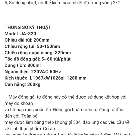
5, Sử dụng nhiệt, có thể kiểm soát nhiệt độ trong vòng 2ºC.
THÔNG SỐ KỸ THUẬT
Model: JA-320
Chiều dài túi: 200mm
Chiều rộng túi: 50-150mm
Chiều rộng cuộn màng: 320mm
Tốc độ đóng gói: 5~60 túi/phút
Dung tích: 800ml
Nguồn điện: 220VAC 50Hz
Kích thước: L1067xW1026xH1288 mm
Cân nặng: 300kg
- Máy đóng gói tự động này có thể được sử dụng kết hợp với
máy đo khoan
và bộ nạp rung xoắn ốc. Đóng gói hoàn toàn tự động từ đầu
đến gói. Toàn bộ
máy được làm bằng thép không gỉ 304, đáp ứng các yêu cầu về
vệ sinh thực phẩm. Cổ áo
loại máy ép được sử dụng. Loại túi là hoàn hảo và đẹp. Một loạt