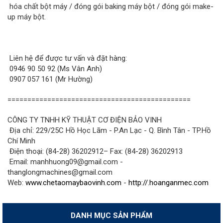
hóa chất bột máy / đóng gói baking máy bột / đóng gói make-
up máy bột.
Liên hệ để được tư vấn và đặt hàng:
0946 90 50 92 (Ms Vân Anh)
0907 057 161 (Mr Hường)
==============================================
CÔNG TY TNHH KỸ THUẬT CƠ ĐIỆN BẢO VINH
Địa chỉ: 229/25C Hồ Học Lãm - P.An Lạc - Q. Bình Tân - TP.Hồ
Chí Minh
Điện thoại: (84-28) 36202912– Fax: (84-28) 36202913
Email: manhhuong09@gmail.com -
thanglongmachines@gmail.com
Web:
www.chetaomaybaovinh.com
-
http://.hoanganmec.com
DANH MỤC SẢN PHẨM