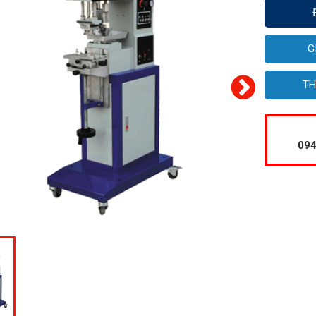
G
TH
094