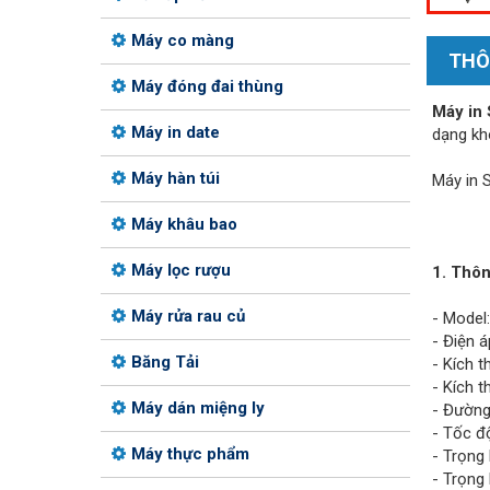
Máy co màng
THÔ
Máy đóng đai thùng
Máy in
Máy in date
dạng kh
Máy hàn túi
Máy in 
Máy khâu bao
Máy lọc rượu
1. Thôn
Máy rửa rau củ
- Model
- Điện á
Băng Tải
- Kích 
- Kích 
Máy dán miệng ly
- Đường
- Tốc đ
Máy thực phẩm
- Trọng
- Trọng