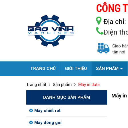
CÔNG T
Địa chỉ:
Điện th
Giao hà
tận nơi
TRANG CHỦ
GIỚI THIỆU
SẢN PHẨM
Trang nhất
Sản phẩm
Máy in date
Máy in
DANH MỤC SẢN PHẨM
Máy chiết rót
Máy đóng gói