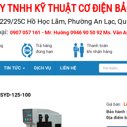
Y TNHH KỸ THUẬT CƠ ĐIỆN BẢ
229/25C Hồ Học Lãm, Phường An Lạc, Quậ
oại:
0907 057 161 - Mr. Hường 0946 90 50 92 Ms. Vân 
ng
Trả hàng
Thanh toán
đúng hạn
khi nhận hàng
TIN TỨC
DỊCH VỤ
LIÊN HỆ
 SYD-125-100
Giá bán:
L
Bảo hành 
Địa điểm b