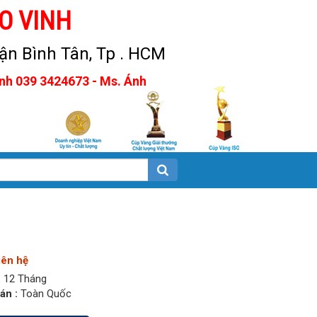
O VINH
n Bình Tân, Tp . HCM
Anh 039 3424673 - Ms. Ánh
iên hệ
:
12 Tháng
án :
Toàn Quốc