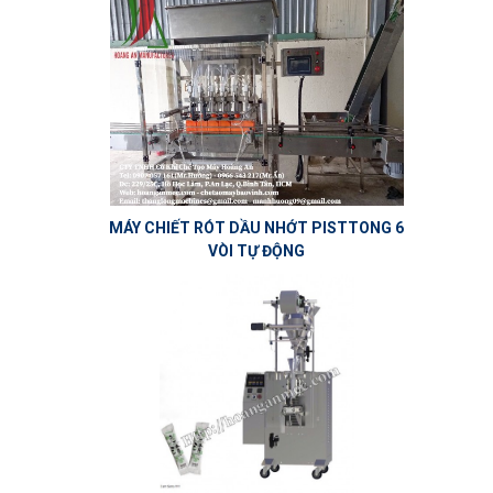
MÁY CHIẾT RÓT DẦU NHỚT PISTTONG 6
VÒI TỰ ĐỘNG