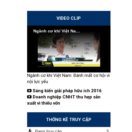
VIDEO CLIP
Ngành cơ khí Việt Nam: Đánh mất cơ hội vì nội lực yếu
Ngành cơ khí Việt Nam: Đánh mất cơ hội vì
nội lực yếu
Sáng kiến giải pháp hữu ích 2016
Doanh nghiệp CNHT thu hẹp sản
xuất vì thiếu vốn
THỐNG KÊ TRUY CẬP
Đang truy cập
5