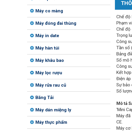
THÔ
Máy co màng
Chế độ 
Phạm vi
Máy đóng đai thùng
Chế độ 
Trọng l
Máy in date
Công suấ
Tần số 
Máy hàn túi
Bảng đi
Số mô h
Máy khâu bao
Công su
Kết hợp
Máy lọc rượu
Điện áp 
Sự bảo
Máy rửa rau củ
Số lượng
Băng Tải
Mô tả S
'Mini Ca
Máy dán miệng ly
Máy đã 
CE.
Máy thực phẩm
Máy cơ 