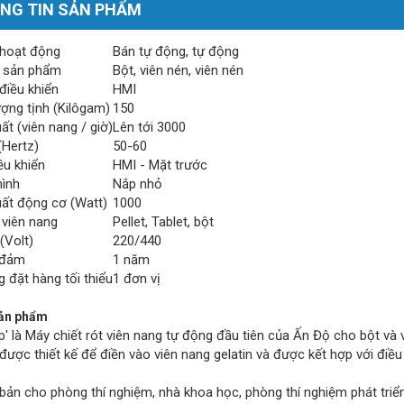
NG TIN SẢN PHẨM
hoạt động
Bán tự động, tự động
 sản phẩm
Bột, viên nén, viên nén
điều khiển
HMI
ượng tịnh (Kilôgam)
150
t (viên nang / giờ)
Lên tới 3000
(Hertz)
50-60
ều khiển
HMI - Mặt trước
ình
Nắp nhỏ
ất động cơ (Watt)
1000
 viên nang
Pellet, Tablet, bột
(Volt)
220/440
 đảm
1 năm
 đặt hàng tối thiểu
1 đơn vị
ản phẩm
p' là Máy chiết rót viên nang tự động đầu tiên của Ấn Độ cho bột và 
được thiết kế để điền vào viên nang gelatin và được kết hợp với điề
bản cho phòng thí nghiệm, nhà khoa học, phòng thí nghiệm phát triển