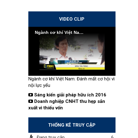
VIDEO CLIP
Ngành cơ khí Việt Nam: Đánh mất cơ hội vì nội lực yếu
Ngành cơ khí Việt Nam: Đánh mất cơ hội vì
nội lực yếu
Sáng kiến giải pháp hữu ích 2016
Doanh nghiệp CNHT thu hẹp sản
xuất vì thiếu vốn
THỐNG KÊ TRUY CẬP
Đang truy cập
6