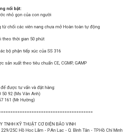
ng nổi bật:
ước nhỏ gọn của con người
 từ chối các viên nang chưa mở Hoàn toàn tự động
 theo thời gian 50 phút
các bộ phận tiếp xúc của SS 316
c sản xuất theo tiêu chuẩn CE, CGMP, GAMP
 để được tư vấn và đặt hàng:
 50 92 (Ms Vân Anh)
7 161 (Mr Hường)
========================================
Y TNHH KỸ THUẬT CƠ ĐIỆN BẢO VINH
: 229/25C Hồ Học Lãm - P.An Lạc - Q. Bình Tân - TP.Hồ Chí Minh