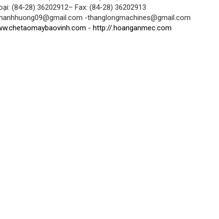
oại: (84-28) 36202912– Fax: (84-28) 36202913
 manhhuong09@gmail.com -thanglongmachines@gmail.com
w.chetaomaybaovinh.com
-
http://.hoanganmec.com