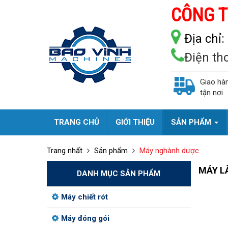
CÔNG T
Địa chỉ:
Điện th
Giao hà
tận nơi
TRANG CHỦ
GIỚI THIỆU
SẢN PHẨM
Trang nhất
Sản phẩm
Máy nghành dược
MÁY L
DANH MỤC SẢN PHẨM
Máy chiết rót
Máy đóng gói