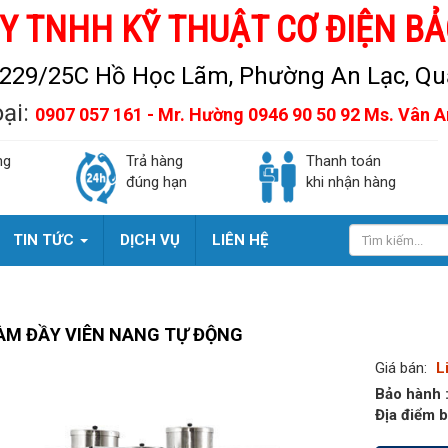
Y TNHH KỸ THUẬT CƠ ĐIỆN BẢ
229/25C Hồ Học Lãm, Phường An Lạc, Quậ
oại:
0907 057 161 - Mr. Hường 0946 90 50 92 Ms. Vân 
ng
Trả hàng
Thanh toán
đúng hạn
khi nhận hàng
TIN TỨC
DỊCH VỤ
LIÊN HỆ
ÀM ĐẦY VIÊN NANG TỰ ĐỘNG
Giá bán:
L
Bảo hành 
Địa điểm b