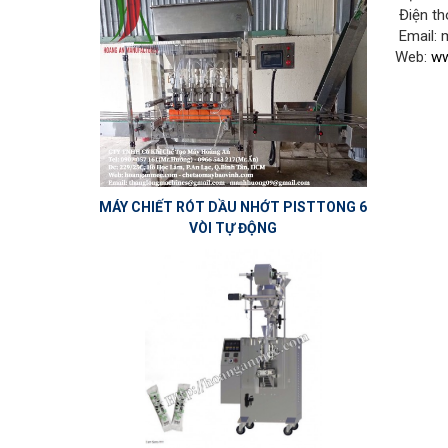
Điện th
Email:
Web:
ww
MÁY CHIẾT RÓT DẦU NHỚT PISTTONG 6
VÒI TỰ ĐỘNG