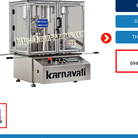
G
TH
094