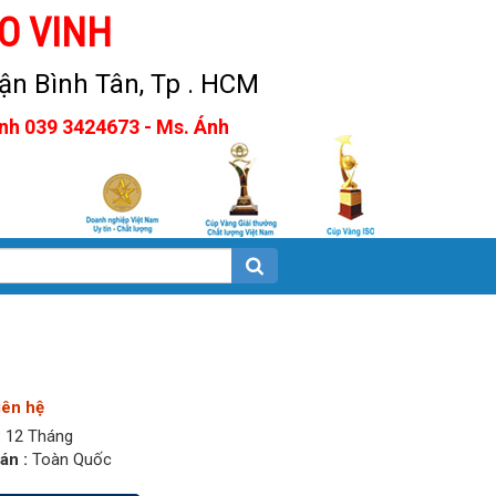
O VINH
n Bình Tân, Tp . HCM
Anh 039 3424673 - Ms. Ánh
iên hệ
:
12 Tháng
án :
Toàn Quốc