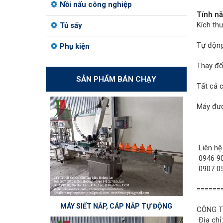
Nồi nấu công nghiệp
Tính nă
Kích th
Tủ sấy
Tự động
Phụ kiện
Thay đổi
SẢN PHẨM BÁN CHẠY
Tất cả 
Máy đượ
Liên hệ
0946 90
0907 05
======
MÁY SIẾT NẮP, CÁP NẮP TỰ ĐỘNG
CÔNG T
Địa chỉ