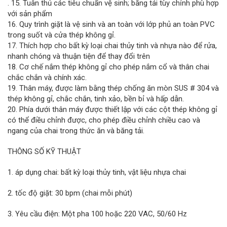
. 15. Tuân thủ các tiêu chuẩn vệ sinh; băng tải tùy chỉnh phù hợp
với sản phẩm
16. Quy trình giặt là vệ sinh và an toàn với lớp phủ an toàn PVC
trong suốt và cửa thép không gỉ.
17. Thích hợp cho bất kỳ loại chai thủy tinh và nhựa nào để rửa,
nhanh chóng và thuận tiện để thay đổi trên
18. Cơ chế nắm thép không gỉ cho phép nắm cổ và thân chai
chắc chắn và chính xác.
19. Thân máy, được làm bằng thép chống ăn mòn SUS # 304 và
thép không gỉ, chắc chắn, tinh xảo, bền bỉ và hấp dẫn.
20. Phía dưới thân máy được thiết lập với các cột thép không gỉ
có thể điều chỉnh được, cho phép điều chỉnh chiều cao và
ngang của chai trong thức ăn và băng tải.
THÔNG SỐ KỸ THUẬT
1. áp dụng chai: bất kỳ loại thủy tinh, vật liệu nhựa chai
2. tốc độ giặt: 30 bpm (chai mỗi phút)
3. Yêu cầu điện: Một pha 100 hoặc 220 VAC, 50/60 Hz