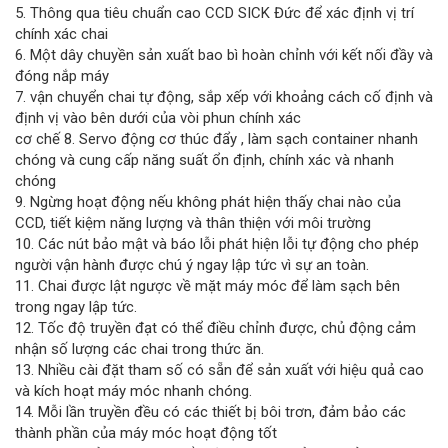
5. Thông qua tiêu chuẩn cao CCD SICK Đức để xác định vị trí
chính xác chai
6. Một dây chuyền sản xuất bao bì hoàn chỉnh với kết nối đầy và
đóng nắp máy
7. vận chuyển chai tự động, sắp xếp với khoảng cách cố định và
định vị vào bên dưới của vòi phun chính xác
cơ chế 8. Servo động cơ thúc đẩy , làm sạch container nhanh
chóng và cung cấp năng suất ổn định, chính xác và nhanh
chóng
9. Ngừng hoạt động nếu không phát hiện thấy chai nào của
CCD, tiết kiệm năng lượng và thân thiện với môi trường
10. Các nút bảo mật và báo lỗi phát hiện lỗi tự động cho phép
người vận hành được chú ý ngay lập tức vì sự an toàn.
11. Chai được lật ngược về mặt máy móc để làm sạch bên
trong ngay lập tức.
12. Tốc độ truyền đạt có thể điều chỉnh được, chủ động cảm
nhận số lượng các chai trong thức ăn.
13. Nhiều cài đặt tham số có sẵn để sản xuất với hiệu quả cao
và kích hoạt máy móc nhanh chóng.
14. Mỗi lần truyền đều có các thiết bị bôi trơn, đảm bảo các
thành phần của máy móc hoạt động tốt