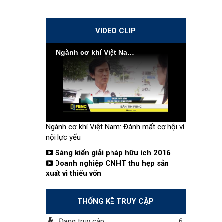
VIDEO CLIP
Ngành cơ khí Việt Nam: Đánh mất cơ hội vì nội lực yếu
Ngành cơ khí Việt Nam: Đánh mất cơ hội vì
nội lực yếu
Sáng kiến giải pháp hữu ích 2016
Doanh nghiệp CNHT thu hẹp sản
xuất vì thiếu vốn
THỐNG KÊ TRUY CẬP
Đang truy cập
6