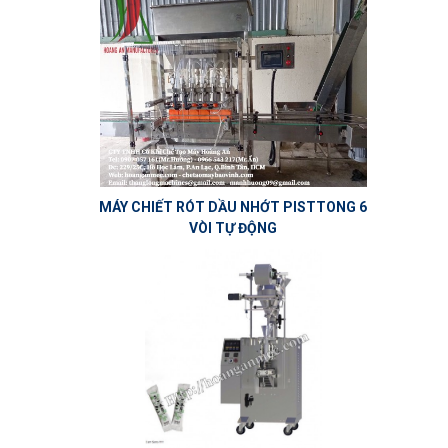
MÁY CHIẾT RÓT DẦU NHỚT PISTTONG 6
VÒI TỰ ĐỘNG