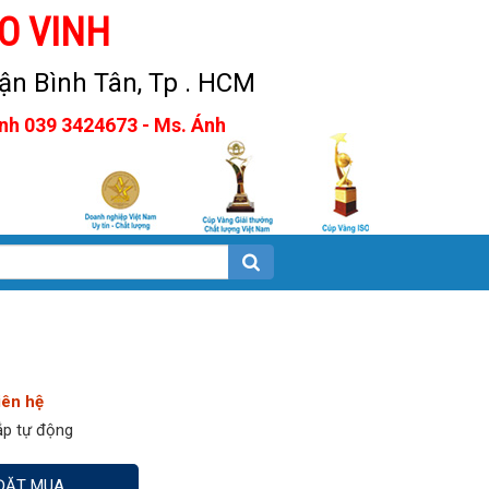
O VINH
n Bình Tân, Tp . HCM
Anh 039 3424673 - Ms. Ánh
iên hệ
ắp tự động
ĐẶT MUA