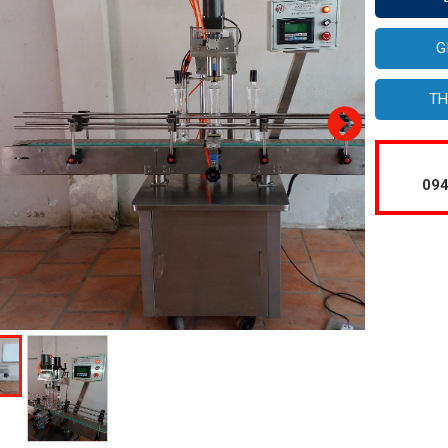
G
TH
094