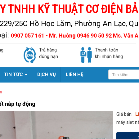
Y TNHH KỸ THUẬT CƠ ĐIỆN BẢ
229/25C Hồ Học Lãm, Phường An Lạc, Quậ
oại:
0907 057 161 - Mr. Hường 0946 90 50 92 Ms. Vân 
ng
Trả hàng
Thanh toán
đúng hạn
khi nhận hàng
TIN TỨC
DỊCH VỤ
LIÊN HỆ
ai
ết nắp tự động
Giá bán:
L
máy siet n