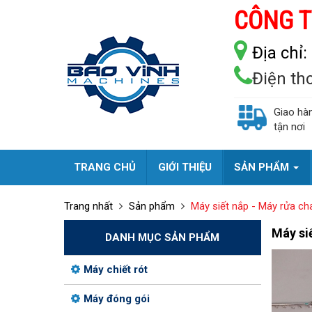
CÔNG T
Địa chỉ:
Điện th
Giao hà
tận nơi
TRANG CHỦ
GIỚI THIỆU
SẢN PHẨM
Trang nhất
Sản phẩm
Máy siết nắp - Máy rửa ch
Máy si
DANH MỤC SẢN PHẨM
Máy chiết rót
Máy đóng gói