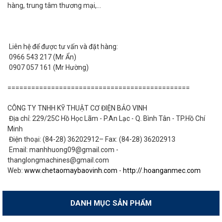
hàng, trung tâm thương mại,...
Liên hệ để được tư vấn và đặt hàng:
0966 543 217 (Mr Ẩn)
0907 057 161 (Mr Hường)
==============================================
CÔNG TY TNHH KỸ THUẬT CƠ ĐIỆN BẢO VINH
Địa chỉ: 229/25C Hồ Học Lãm - P.An Lạc - Q. Bình Tân - TP.Hồ Chí
Minh
Điện thoại: (84-28) 36202912– Fax: (84-28) 36202913
Email: manhhuong09@gmail.com -
thanglongmachines@gmail.com
Web:
www.chetaomaybaovinh.com
-
http://.hoanganmec.com
DANH MỤC SẢN PHẨM