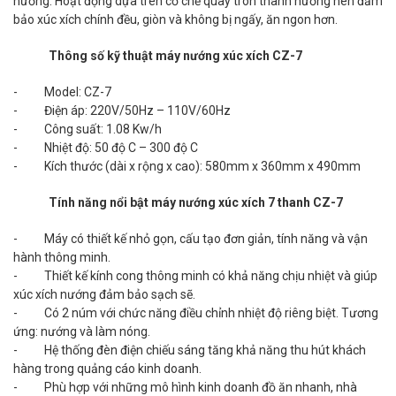
nướng. Hoạt động dựa trên cơ chế quay tròn thanh nướng nên đảm
bảo xúc xích chính đều, giòn và không bị ngấy, ăn ngon hơn.
Thông số kỹ thuật máy nướng xúc xích CZ-7
- Model: CZ-7
- Điện áp: 220V/50Hz – 110V/60Hz
- Công suất: 1.08 Kw/h
- Nhiệt độ: 50 độ C – 300 độ C
- Kích thước (dài x rộng x cao): 580mm x 360mm x 490mm
Tính năng nổi bật máy nướng xúc xích 7 thanh CZ-7
- Máy có thiết kế nhỏ gọn, cấu tạo đơn giản, tính năng và vận
hành thông minh.
- Thiết kế kính cong thông minh có khả năng chịu nhiệt và giúp
xúc xích nướng đảm bảo sạch sẽ.
- Có 2 núm với chức năng điều chỉnh nhiệt độ riêng biệt. Tương
ứng: nướng và làm nóng.
- Hệ thống đèn điện chiếu sáng tăng khả năng thu hút khách
hàng trong quảng cáo kinh doanh.
- Phù hợp với những mô hình kinh doanh đồ ăn nhanh, nhà