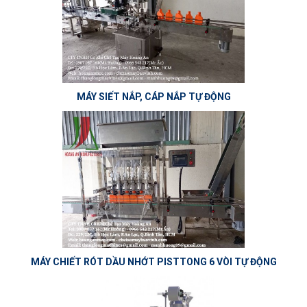
MÁY SIẾT NẮP, CÁP NẮP TỰ ĐỘNG
MÁY CHIẾT RÓT DẦU NHỚT PISTTONG 6 VÒI TỰ ĐỘNG