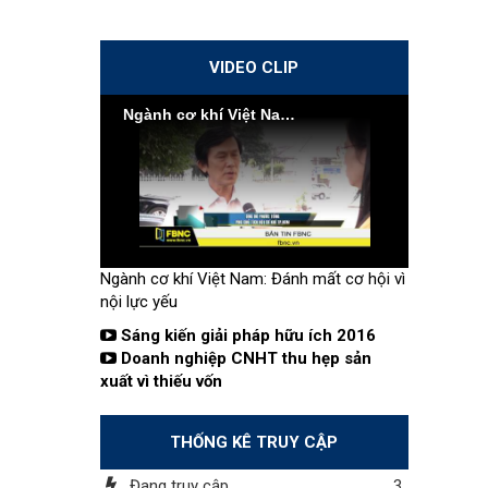
VIDEO CLIP
Ngành cơ khí Việt Nam: Đánh mất cơ hội vì nội lực yếu
Ngành cơ khí Việt Nam: Đánh mất cơ hội vì
nội lực yếu
Sáng kiến giải pháp hữu ích 2016
Doanh nghiệp CNHT thu hẹp sản
xuất vì thiếu vốn
THỐNG KÊ TRUY CẬP
Đang truy cập
3