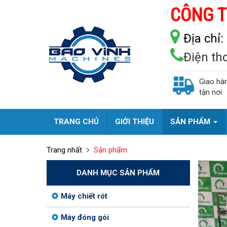
CÔNG T
Địa chỉ:
Điện th
Giao hà
tận nơi
TRANG CHỦ
GIỚI THIỆU
SẢN PHẨM
Trang nhất
Sản phẩm
DANH MỤC SẢN PHẨM
Máy chiết rót
Máy đóng gói