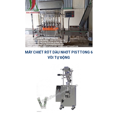
MÁY CHIẾT RÓT DẦU NHỚT PISTTONG 6
VÒI TỰ ĐỘNG