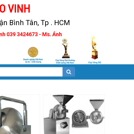
O VINH
n Bình Tân, Tp . HCM
Anh 039 3424673 - Ms. Ánh