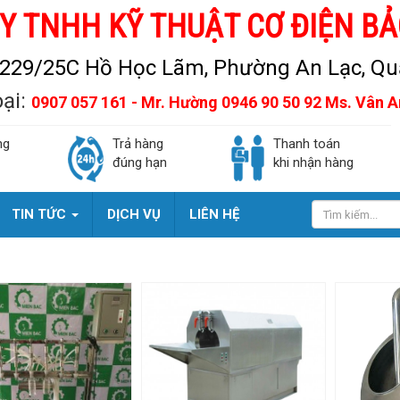
Y TNHH KỸ THUẬT CƠ ĐIỆN BẢ
229/25C Hồ Học Lãm, Phường An Lạc, Quậ
oại:
0907 057 161 - Mr. Hường 0946 90 50 92 Ms. Vân 
ng
Trả hàng
Thanh toán
đúng hạn
khi nhận hàng
TIN TỨC
DỊCH VỤ
LIÊN HỆ